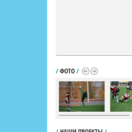
/
ФОТО
/
Scroll Left
Scroll Right
/
НАШИ ПРОЕКТЫ
/