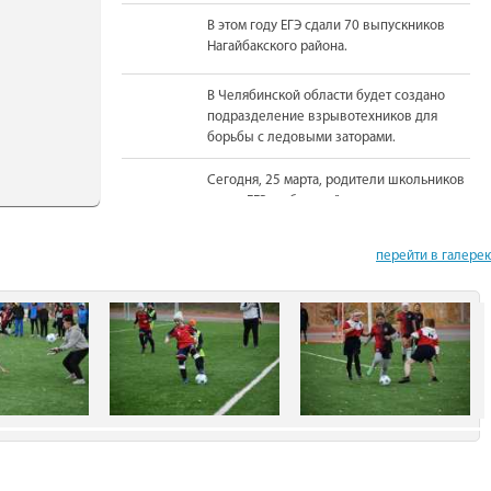
В этом году ЕГЭ сдали 70 выпускников
Нагайбакского района.
В Челябинской области будет создано
подразделение взрывотехников для
борьбы с ледовыми заторами.
Сегодня, 25 марта, родители школьников
сдали ЕГЭ по базовой математике.
На должность Уполномоченного по
перейти в галере
правам человека в Челябинской области
вновь назначена Юлия Сударенко
Юные читатели приняли участие в
чемпионате по чтению вслух.
В Нагайбакском районе установлен
памятник участникам боевых действий.
С 1 августа единовременная выплата