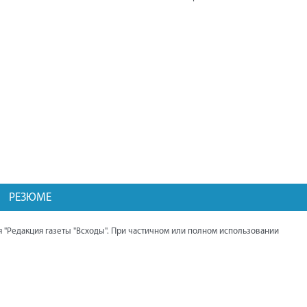
"День поля" прошёл в Нагайбакском
районе. Мероприятие посетил губернатор
области Алексей Текслер.
Балканцы ведут работу по
восстановлению памятника павшим
воинам и благоустройству парка.
Дома жителей Северного начали
подключать к газу.
Выставка трофейной техники НАТО
работает в Челябинске. Она открылась
при поддержке Алексея Текслера.
РЕЗЮМЕ
Презентация книги священника Андрея
Гупало "Нагайбакская миссия в XIX -
 "Редакция газеты "Всходы". При частичном или полном использовании
начале XX вв."
Проект обустройства пешеходной
дорожки, идущей от Центра помощи
детям, в завершающей стадии.