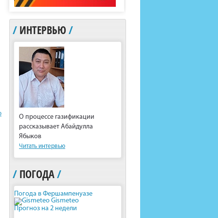
/
ИНТЕРВЬЮ
/
ю
О процессе газификации
рассказывает Абайдулла
Ябыков
Читать интервью
/
ПОГОДА
/
Погода в Фершампенуазе
Gismeteo
Прогноз на 2 недели