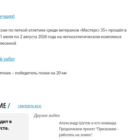
лучших!
сии по легкой атлетике среди ветеранов «Мастерс» 35+ прошёл в
1 июля по 2 августа 2026 года на легкоатлетическом комплексе
Елесиной
 забег
пник – победитель гонки на 20 км
НИЕ
/
смотреть все
Другие видео
дит в
Александр Шутов и его команда.
ста.
Продолжаем проект "Призвание -
работать на земле".