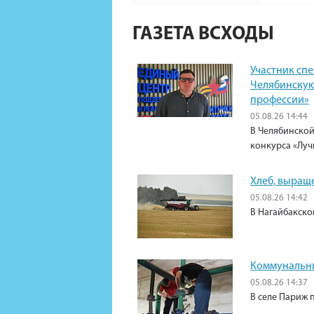
ГАЗЕТА ВСХОДЫ
Участник сп
Челябинскую
профессии»
05.08.26 14:44
В Челябинской
конкурса «Луч
Хлеб, выращ
05.08.26 14:42
В Нагайбакско
Коммунальны
05.08.26 14:37
В селе Париж 