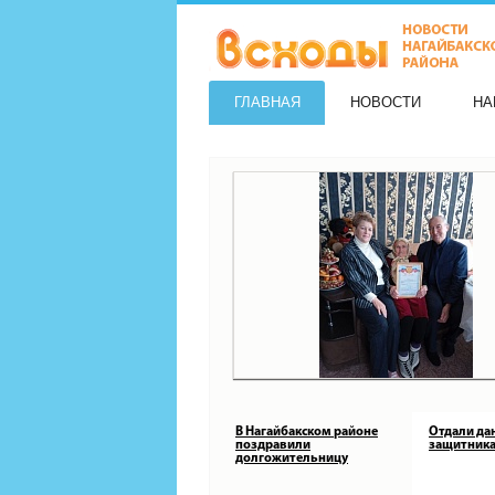
ГЛАВНАЯ
НОВОСТИ
НА
В Нагайбакском районе
Отдали да
поздравили
защитника
долгожительницу