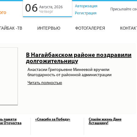
06
Авторизация
Августа, 2026
Присылайте св
Четверг
Регистрация
ГАЙБАК -ТВ
ИНТЕРВЬЮ
ФОТОГАЛЕРЕЯ
КОНТАК
В Нагайбакском районе поздравили
долгожительницу
Анастасии Григорьевне Минеевой вручили
благодарность от районной администрации
Читать полностью
нь памяти
«Спасибо за Победу»
Спасём жизнь Дане
м Отечества
Асташкину!