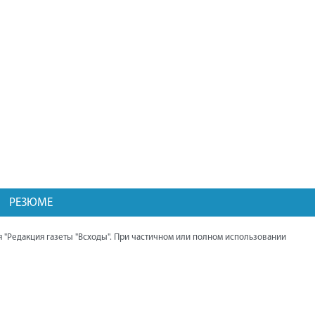
районе. Мероприятие посетил губернатор
области Алексей Текслер.
Балканцы ведут работу по
восстановлению памятника павшим
воинам и благоустройству парка.
Дома жителей Северного начали
подключать к газу.
Выставка трофейной техники НАТО
работает в Челябинске. Она открылась
при поддержке Алексея Текслера.
Презентация книги священника Андрея
РЕЗЮМЕ
Гупало "Нагайбакская миссия в XIX -
начале XX вв."
 "Редакция газеты "Всходы". При частичном или полном использовании
Проект обустройства пешеходной
дорожки, идущей от Центра помощи
детям, в завершающей стадии.
"Дорожный рывок", инициативное