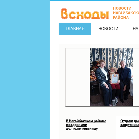
ГЛАВНАЯ
НОВОСТИ
НА
В Нагайбакском районе
Отдали да
поздравили
защитника
долгожительницу