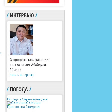
/
ИНТЕРВЬЮ
/
ю
О процессе газификации
рассказывает Абайдулла
Ябыков
Читать интервью
/
ПОГОДА
/
Погода в Фершампенуазе
Gismeteo
Прогноз на 2 недели