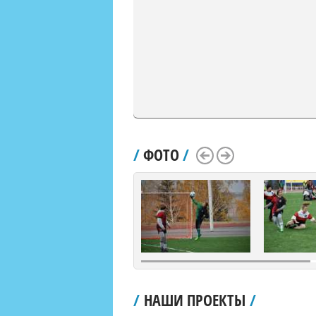
/
ФОТО
/
Scroll Left
Scroll Right
/
НАШИ ПРОЕКТЫ
/