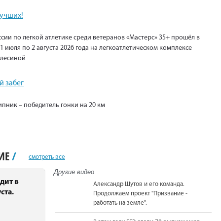
лучших!
сии по легкой атлетике среди ветеранов «Мастерс» 35+ прошёл в
1 июля по 2 августа 2026 года на легкоатлетическом комплексе
Елесиной
 забег
пник – победитель гонки на 20 км
НИЕ
/
смотреть все
Другие видео
дит в
Александр Шутов и его команда.
ста.
Продолжаем проект "Призвание -
работать на земле".