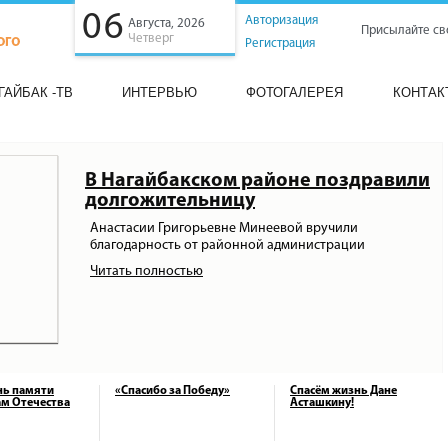
06
Авторизация
Августа, 2026
Присылайте св
Четверг
Регистрация
ГАЙБАК -ТВ
ИНТЕРВЬЮ
ФОТОГАЛЕРЕЯ
КОНТАК
В Нагайбакском районе поздравили
долгожительницу
Анастасии Григорьевне Минеевой вручили
благодарность от районной администрации
Читать полностью
нь памяти
«Спасибо за Победу»
Спасём жизнь Дане
м Отечества
Асташкину!