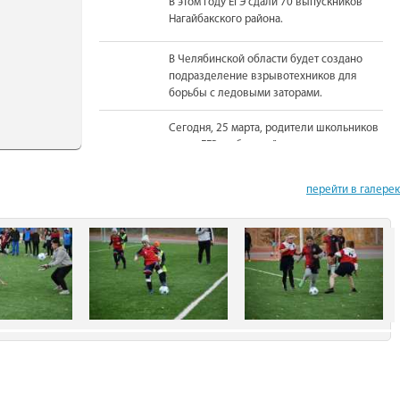
В этом году ЕГЭ сдали 70 выпускников
Нагайбакского района.
В Челябинской области будет создано
подразделение взрывотехников для
борьбы с ледовыми заторами.
Сегодня, 25 марта, родители школьников
сдали ЕГЭ по базовой математике.
На должность Уполномоченного по
перейти в галере
правам человека в Челябинской области
вновь назначена Юлия Сударенко
Юные читатели приняли участие в
чемпионате по чтению вслух.
В Нагайбакском районе установлен
памятник участникам боевых действий.
С 1 августа единовременная выплата
бойцам-добровольцам из Челябинской