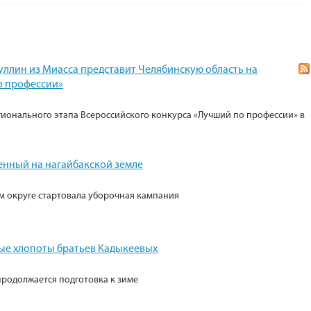
уллин из Миасса представит Челябинскую область на
о профессии»
гионального этапа Всероссийского конкурса «Лучший по профессии» в
енный на нагайбакской земле
м округе стартовала уборочная кампания
е хлопоты братьев Кадыкеевых
продолжается подготовка к зиме