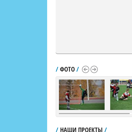
/
ФОТО
/
Scroll Left
Scroll Right
/
НАШИ ПРОЕКТЫ
/