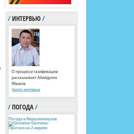
/
ИНТЕРВЬЮ
/
ю
О процессе газификации
рассказывает Абайдулла
Ябыков
Читать интервью
/
ПОГОДА
/
Погода в Фершампенуазе
Gismeteo
Прогноз на 2 недели