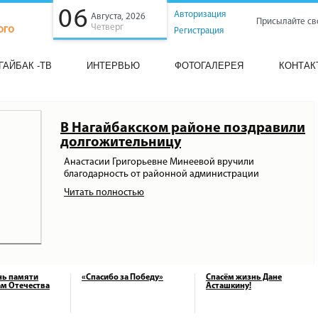
06
Авторизация
Августа, 2026
Присылайте св
Четверг
Регистрация
ГАЙБАК -ТВ
ИНТЕРВЬЮ
ФОТОГАЛЕРЕЯ
КОНТАК
В Нагайбакском районе поздравили
долгожительницу
Анастасии Григорьевне Минеевой вручили
благодарность от районной администрации
Читать полностью
нь памяти
«Спасибо за Победу»
Спасём жизнь Дане
м Отечества
Асташкину!