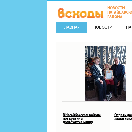
ГЛАВНАЯ
НОВОСТИ
НА
В Нагайбакском районе
Отдали да
поздравили
защитника
долгожительницу