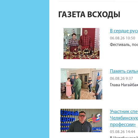
ГАЗЕТА ВСХОДЫ
В сердце рус
06.08.26 10:50
Фестиваль, по
Память силь
06.08.26 9:37
Глава Нагайба
Участник сп
Челябинскую
профессии»
05.08.26 14:44