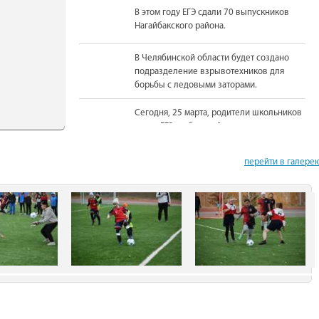
В этом году ЕГЭ сдали 70 выпускников
Нагайбакского района.
В Челябинской области будет создано
подразделение взрывотехников для
борьбы с ледовыми заторами.
Сегодня, 25 марта, родители школьников
сдали ЕГЭ по базовой математике.
На должность Уполномоченного по
перейти в галере
правам человека в Челябинской области
вновь назначена Юлия Сударенко
Юные читатели приняли участие в
чемпионате по чтению вслух.
В Нагайбакском районе установлен
памятник участникам боевых действий.
С 1 августа единовременная выплата
бойцам-добровольцам из Челябинской