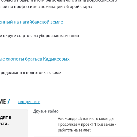
 области подвели итоги регионального этапа Всероссийского
ший по профессии» в номинации «Второй старт»
енный на нагайбакской земле
м округе стартовала уборочная кампания
е хлопоты братьев Кадыкеевых
продолжается подготовка к зиме
НИЕ
/
смотреть все
Другие видео
дит в
Александр Шутов и его команда.
ста.
Продолжаем проект "Призвание -
работать на земле".