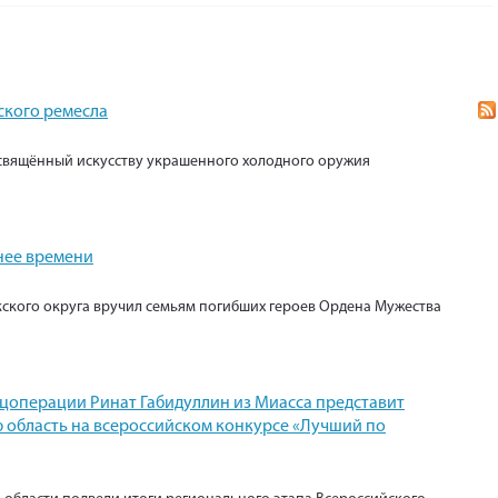
ского ремесла
свящённый искусству украшенного холодного оружия
нее времени
кского округа вручил семьям погибших героев Ордена Мужества
ецоперации Ринат Габидуллин из Миасса представит
 область на всероссийском конкурсе «Лучший по