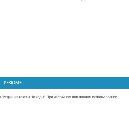
"День поля" прошёл в Нагайбакском
районе. Мероприятие посетил губернатор
области Алексей Текслер.
Балканцы ведут работу по
восстановлению памятника павшим
воинам и благоустройству парка.
Дома жителей Северного начали
подключать к газу.
Выставка трофейной техники НАТО
работает в Челябинске. Она открылась
при поддержке Алексея Текслера.
РЕЗЮМЕ
Презентация книги священника Андрея
Гупало "Нагайбакская миссия в XIX -
 "Редакция газеты "Всходы". При частичном или полном использовании
начале XX вв."
Проект обустройства пешеходной
дорожки, идущей от Центра помощи
детям, в завершающей стадии.