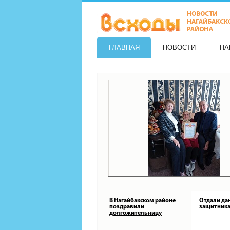
ГЛАВНАЯ
НОВОСТИ
НА
В Нагайбакском районе
Отдали да
поздравили
защитника
долгожительницу