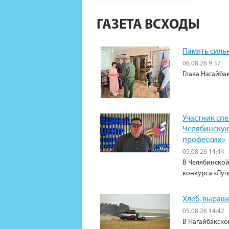
ГАЗЕТА ВСХОДЫ
Память силь
06.08.26 9:37
Глава Нагайба
Участник сп
Челябинскую
профессии»
05.08.26 14:44
В Челябинской
конкурса «Луч
Хлеб, выращ
05.08.26 14:42
В Нагайбакско