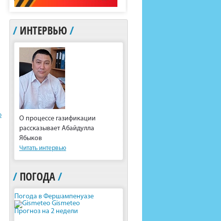
/
ИНТЕРВЬЮ
/
ю
О процессе газификации
рассказывает Абайдулла
Ябыков
Читать интервью
/
ПОГОДА
/
Погода в Фершампенуазе
Gismeteo
Прогноз на 2 недели