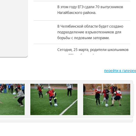
В этом году ЕГЭ сдали 70 выпускников
Нагайбакского района.
В Челябинской области будет создано
подразделение взрывотехников для
борьбы с ледовыми заторами.
Сегодня, 25 марта, родители школьников
сдали ЕГЭ по базовой математике.
На должность Уполномоченного по
перейти в галере
правам человека в Челябинской области
вновь назначена Юлия Сударенко
Юные читатели приняли участие в
чемпионате по чтению вслух.
В Нагайбакском районе установлен
памятник участникам боевых действий.
С 1 августа единовременная выплата