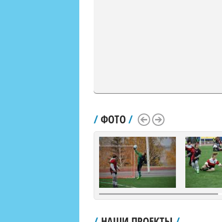
/
ФОТО
/
Scroll Left
Scroll Right
/
НАШИ ПРОЕКТЫ
/