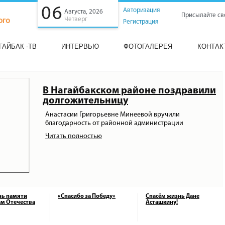
06
Авторизация
Августа, 2026
Присылайте св
Четверг
Регистрация
ГАЙБАК -ТВ
ИНТЕРВЬЮ
ФОТОГАЛЕРЕЯ
КОНТАК
В Нагайбакском районе поздравили
долгожительницу
Анастасии Григорьевне Минеевой вручили
благодарность от районной администрации
Читать полностью
нь памяти
«Спасибо за Победу»
Спасём жизнь Дане
м Отечества
Асташкину!