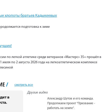
е хлопоты братьев Кадыкеевых
продолжается подготовка к зиме
лучших!
сии по легкой атлетике среди ветеранов «Мастерс» 35+ прошёл в
1 июля по 2 августа 2026 года на легкоатлетическом комплексе
Елесиной
НИЕ
/
смотреть все
Другие видео
дит в
Александр Шутов и его команда.
ста.
Продолжаем проект "Призвание -
работать на земле".