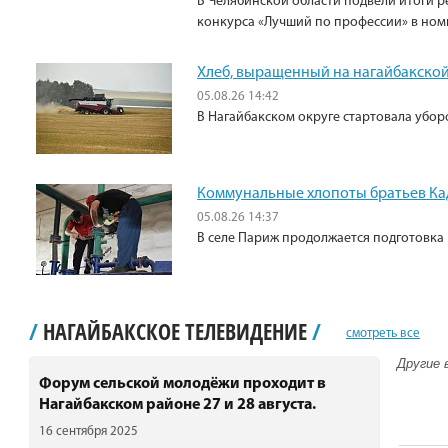
В Челябинской области подвели итоги р
конкурса «Лучший по профессии» в ном
Хлеб, выращенный на нагайбакской
05.08.26 14:42
В Нагайбакском округе стартовала убо
Коммунальные хлопоты братьев К
05.08.26 14:37
В селе Париж продолжается подготовка 
/
НАГАЙБАКСКОЕ ТЕЛЕВИДЕНИЕ
/
смотреть все
Другие 
Форум сельской молодёжи проходит в
Нагайбакском районе 27 и 28 августа.
16 сентября 2025