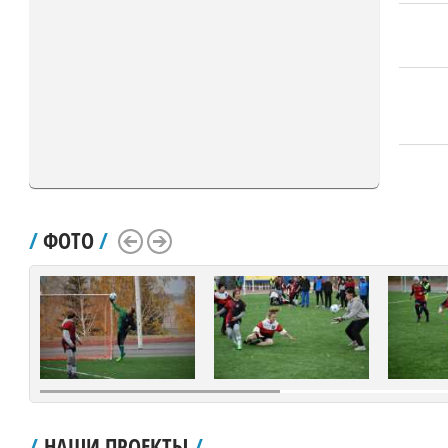
/
ФОТО
/
Scroll Left
Scroll Right
/
НАШИ ПРОЕКТЫ
/