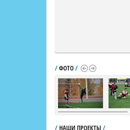
/
ФОТО
/
Scroll Left
Scroll Right
/
НАШИ ПРОЕКТЫ
/