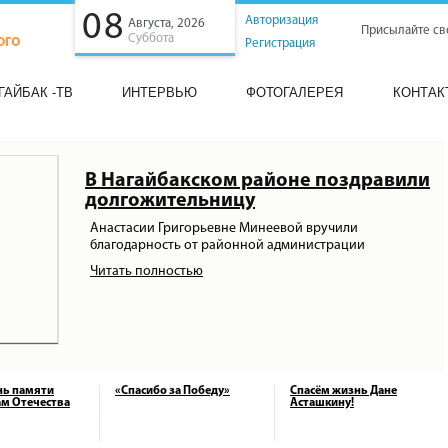
08
Авторизация
Августа, 2026
Присылайте св
Суббота
Регистрация
ГАЙБАК -ТВ
ИНТЕРВЬЮ
ФОТОГАЛЕРЕЯ
КОНТАК
В Нагайбакском районе поздравили
долгожительницу
Анастасии Григорьевне Минеевой вручили
благодарность от районной администрации
Читать полностью
нь памяти
«Спасибо за Победу»
Спасём жизнь Дане
м Отечества
Асташкину!