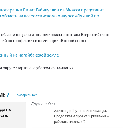
ецоперации Ринат Габидуллин из Миасса представит
 область на всероссийском конкурсе «Лучший по
 области подвели итоги регионального этапа Всероссийского
ший по профессии» в номинации «Второй старт»
енный на нагайбакской земле
м округе стартовала уборочная кампания
НИЕ
/
смотреть все
Другие видео
дит в
Александр Шутов и его команда.
ста.
Продолжаем проект "Призвание -
работать на земле".