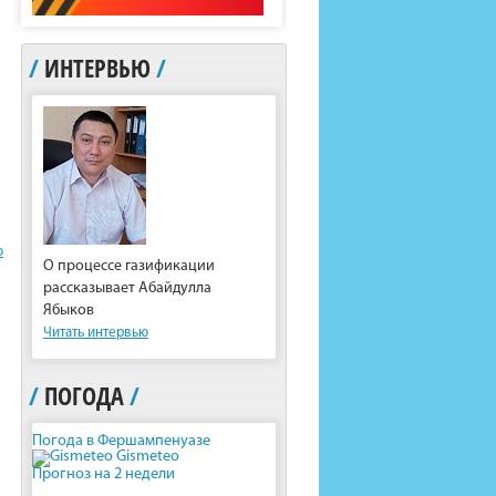
/
ИНТЕРВЬЮ
/
ю
О процессе газификации
рассказывает Абайдулла
Ябыков
Читать интервью
/
ПОГОДА
/
Погода в Фершампенуазе
Gismeteo
Прогноз на 2 недели