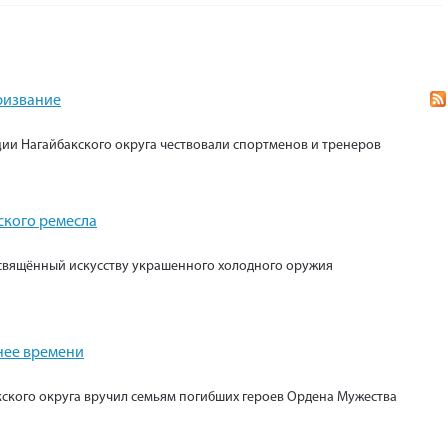
призвание
ии Нагайбакского округа чествовали спортменов и тренеров
ского ремесла
свящённый искусству украшенного холодного оружия
нее времени
кского округа вручил семьям погибших героев Ордена Мужества