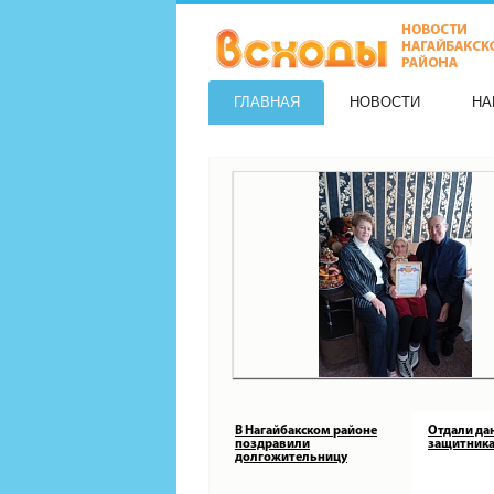
ГЛАВНАЯ
НОВОСТИ
НА
В Нагайбакском районе
Отдали да
поздравили
защитника
долгожительницу