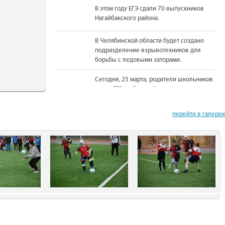
В этом году ЕГЭ сдали 70 выпускников
Нагайбакского района.
В Челябинской области будет создано
подразделение взрывотехников для
борьбы с ледовыми заторами.
Сегодня, 25 марта, родители школьников
сдали ЕГЭ по базовой математике.
На должность Уполномоченного по
перейти в галере
правам человека в Челябинской области
вновь назначена Юлия Сударенко
Юные читатели приняли участие в
чемпионате по чтению вслух.
В Нагайбакском районе установлен
памятник участникам боевых действий.
С 1 августа единовременная выплата
бойцам-добровольцам из Челябинской