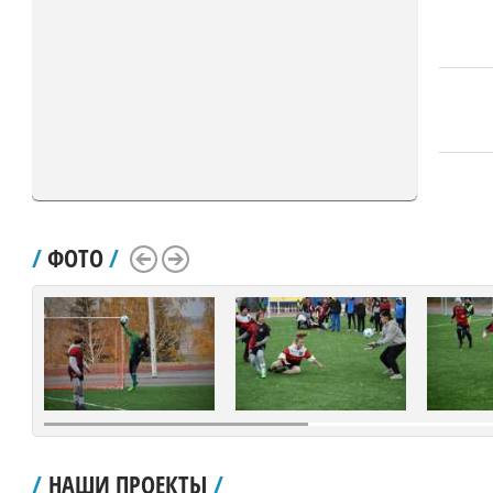
/
ФОТО
/
Scroll Left
Scroll Right
/
НАШИ ПРОЕКТЫ
/